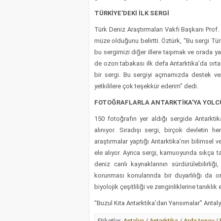
TÜRKİYE’DEKİ İLK SERGİ
Türk Deniz Araştırmaları Vakfı Başkanı Prof.
müze olduğunu belirtti. Öztürk, “Bu sergi Türk
bu sergimizi diğer illere taşımak ve orada ya
de ozon tabakası ilk defa Antarktika’da orta
bir sergi. Bu sergiyi açmamızda destek ve
yetkililere çok teşekkür ederim” dedi.
FOTOĞRAFLARLA ANTARKTİKA’YA YOLC
150 fotoğrafın yer aldığı sergide Antarktika
alınıyor. Sıradışı sergi, birçok devletin 
araştırmalar yaptığı Antarktika’nın bilimsel ve
ele alıyor. Ayrıca sergi, kamuoyunda sıkça tart
deniz canlı kaynaklarının sürdürülebilirl
korunması konularında bir duyarlılığı da o
biyolojik çeşitliliği ve zenginliklerine tanıklık 
“Buzul Kıta Antarktika’dan Yansımalar” Antaly
Etiketler:
Antalya
/
Antarktika
/
Arda tonay
/