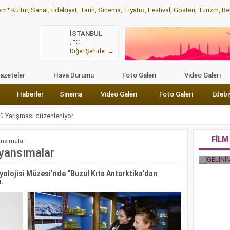
 Kültür, Sanat, Edebiyat, Tarih, Sinema, Tiyatro, Festival, Gösteri, Turizm, Bele
İSTANBUL
, °C
Köşe Yazıları
KÜLTÜR
Haberler
Sinema
Video Galeri
Foto Gal
Diğer Şehirler →
azeteler
Hava Durumu
Foto Galeri
Video Galeri
Haberler
Sinema
Video Galeri
Foto Galeri
Edebi
kü Yarışması düzenleniyor
ın birincisi “Acayip Teknolojik Masallar”
FİLM
ansımalar
güzel
 yansımalar
cukları tiyatro ile buluşturuyor
yolojisi Müzesi’nde “Buzul Kıta Antarktika’dan
eli, televizyonda ilk kez TRT 2
ı.
şmasına katılıyor
ği belgelerle yeniden
Yapımında