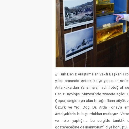
// Türk Deniz Araştırmaları Vakfı Başkanı Pr
yılları arasında Antarktika’ya yaptıkları sef
Antarktika’dan Yansımalar’ adlı fotoğraf se
Deniz Biyolojisi Müzesi’nde ziyarete açıldı.
Çopur, sergide yer alan fotoğrafların büyük z
Öztürk ve Yrd. Doç. Dr. Arda Tonay’a eme
Antalyalılarla buluşturdukları mutluyuz. Vat
ve neler yaptığına bu sergide tanıklık e
göstereceğine de inanıyorum” diye konuştu.