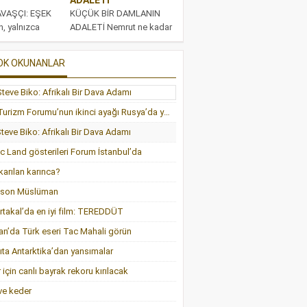
VAŞÇI: EŞEK
KÜÇÜK BİR DAMLANIN
h, yalnızca
ADALETİ Nemrut ne kadar
arın zaferleriyle
büyük ateş yakarsa yaksın,
 bazen en küçük
yılan ne kadar ateşi...
OK OKUNANLAR
cesareti,...
Dünya Turizm Forumu’nun ikinci ayağı Rusya’da yapılacak
teve Biko: Afrikalı Bir Dava Adamı
c Land gösterileri Forum İstanbul’da
ıkarılan karınca?
bson Müslüman
ortakal’da en iyi film: TEREDDÜT
an’da Türk eseri Tac Mahali görün
ıta Antarktika’dan yansımalar
 için canlı bayrak rekoru kırılacak
ve keder