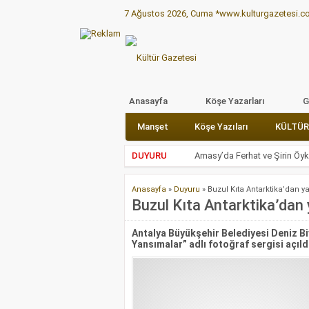
7 Ağustos 2026, Cuma
*www.kulturgazetesi.com*
Manşet
Anasayfa
Köşe Yazarları
G
Manşet
Köşe Yazıları
KÜLTÜR
DUYURU
Amasy’da Ferhat ve Şirin Öy
Bir Hayal Bir Oyun yarışmasın
Anasayfa
»
Duyuru
»
Buzul Kıta Antarktika’dan y
Drondan İstanbul bir başka 
Buzul Kıta Antarktika’dan
Eti Çocuk Tiyatrosu, evdeki ço
Antalya Büyükşehir Belediyesi Deniz Bi
”Kromozom Kardeşler” belges
Yansımalar” adlı fotoğraf sergisi açıld
PTT ”En iyi Avrupa Pulu” yarı
300 Yıl Önceki Osmanlı Şenli
Meclis Başkanı Şentop, Ev 