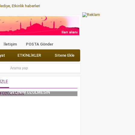
diye, Etkinlik haberleri
eri
Edebiyat
ETKİNLİKLER
Sitene Ekle
İletişim
POSTA Gönder
yat
ETKİNLİKLER
Sitene Ekle
İZLE
GELİNİM ÜZÜLMESİN
Erzurumlu İbrahim Hak