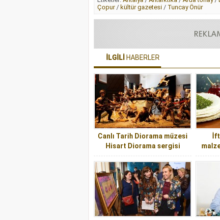
Çopur
/
kültür gazetesi
/
Tuncay Önür
İLGİLİ
HABERLER
Canlı Tarih Diorama müzesi
İf
Hisart Diorama sergisi
malze
AKS’de…