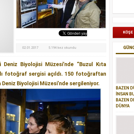
mpionChip’te ülkemizi temsil edecek
AĞLAMA YAR AĞLAMA
KÖŞE
GÜN
02.01.2017
5.194 kez okundu
i Deniz Biyolojisi Müzesi’nde “Buzul Kıta
ı fotoğraf sergisi açıldı. 150 fotoğraftan
a Deniz Biyolojisi Müzesi’nde sergileniyor.
BAZEN D
İNSAN B
BAZEN D
DÜNYA
BAZEN DÜ
İNSAN BU
DE BİR İ
Bazen dün