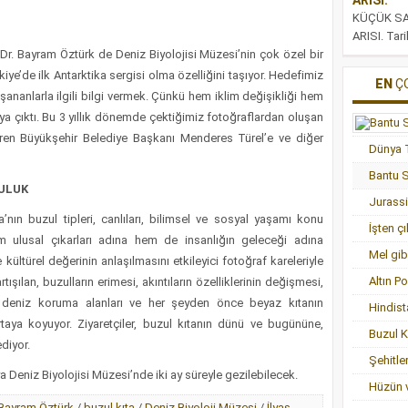
KÜÇÜK SA
ARISI. Tari
büyük ordul
 Dr. Bayram Öztürk de Deniz Biyolojisi Müzesi’nin çok özel bir
yazılmaz;
iye’de ilk Antarktika sergisi olma özelliğini taşıyor. Hedefimiz
EN
Ç
varlıkların 
şananlarla ilgili bilgi vermek. Çünkü hem iklim değişikliği hem
ya çıktı. Bu 3 yıllık dönemde çektiğimiz fotoğraflardan oluşan
ren Büyükşehir Belediye Başkanı Menderes Türel’e ve diğer
Bantu S
ULUK
Jurassi
’nın buzul tipleri, canlıları, bilimsel ve sosyal yaşamı konu
İşten ç
hem ulusal çıkarları adına hem de insanlığın geleceği adına
Mel gi
 kültürel değerinin anlaşılmasını etkileyici fotoğraf kareleriyle
Altın P
ışılan, buzulların erimesi, akıntıların özelliklerinin değişmesi,
iği, deniz koruma alanları ve her şeyden önce beyaz kıtanın
Hindist
rtaya koyuyor. Ziyaretçiler, buzul kıtanın dünü ve bugününe,
Buzul K
ediyor.
Şehitler
a Deniz Biyolojisi Müzesi’nde iki ay süreyle gezilebilecek.
Hüzün 
Bayram Öztürk
/
buzul kıta
/
Deniz Biyoloji Müzesi
/
İlyas