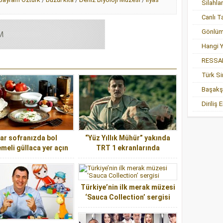
Silahlar
Gönlüm
Hangi Y
RESSA
Türk Si
Başakşe
Diriliş 
tar sofranızda bol
“Yüz Yıllık Mühür” yakında
meli güllaca yer açın
TRT 1 ekranlarında
Türkiye’nin ilk merak müzesi
‘Sauca Collection’ sergisi