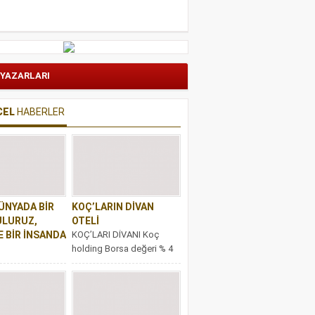
 YAZARLARI
CEL
HABERLER
ÜNYADA BİR
KOÇ’LARIN DİVAN
ULURUZ,
OTELİ
E BİR İNSANDA
KOÇ’LARI DİVANI Koç
holding Borsa değeri % 4
NYADA BİR
düştü. Divan İstanbul oteli
LURUZ, BAZEN
son dönemde gündeme...
NSANDA DÜNYA
yada yalnızca