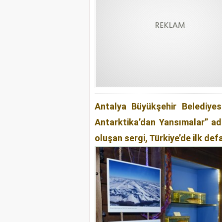
Türk Gençleri NASA FirstCha
Antalya Büyükşehir Belediyes
Antarktika’dan Yansımalar” adl
oluşan sergi, Türkiye’de ilk def