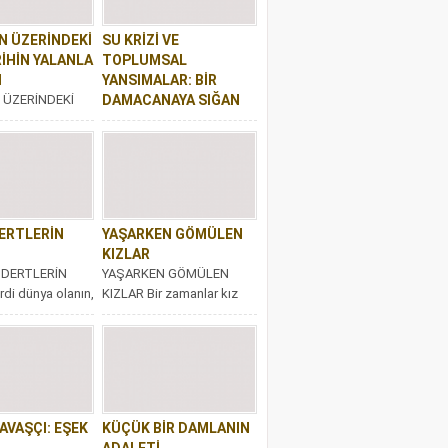
N ÜZERİNDEKİ
SU KRİZİ VE
RİHİN YALANLA
TOPLUMSAL
I
YANSIMALAR: BİR
 ÜZERİNDEKİ
DAMACANAYA SIĞAN
İHİN YALANLA
SİSTEM
erçek, bir
SU KRİZİ VE TOPLUMSAL
cdanıdır. O vicdan
YANSIMALAR: BİR
sturulursa,...
DAMACANAYA SIĞAN
SİSTEM Yerel seçimlerde
sandıkta bir “ders”
ERTLERİN
YAŞARKEN GÖMÜLEN
verildiğini...
KIZLAR
 DERTLERİN
YAŞARKEN GÖMÜLEN
di dünya olanın,
KIZLAR Bir zamanlar kız
r derdi vardır.”
çocukları, utanç sayılırdı.
e’nin bu
Doğar doğmaz toprağa
.
gömülür, nefesleriyle
birlikte...
AVAŞÇI: EŞEK
KÜÇÜK BİR DAMLANIN
ADALETİ