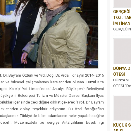
bir insan...
GERÇEĞİ
TOZ: TA
İMTİHAN
GERÇEĞİN
TOZ: TAR
İMTİHANI G
milletin vi
ne kadar su
DÜNYA D
ÖTESİ
of. Dr. Bayram Öztürk ve Yrd. Doç. Dr. Arda Tonay’ın 2014- 2016
DÜNYA VE
erler ve bilimsel çalışmalarının karelerinden oluşan ’Buzul Kıta
ÖTESİ “Der
rgisi Kaleiçi Yat Limanı’ndaki Antalya Büyükşehir Belediyesi
dünya kada
 Büyükşehir Belediyesi Turizm ve Müzeler Dairesi Başkanı İlyas
Yunus Emr
orluklar içerisinde çekildiğine dikkat çekerek “Prof. Dr. Bayram
sözünde,..
klerinden dolayı teşekkür ediyorum. Bu özel fotoğrafları
andaşlarımız Türkiye’de bilim adamlarının neler yapabileceğine
debilir. Müzemizdeki bu sergiye Antalyalıların büyük ilgi
KÜÇÜK S
ARISI.