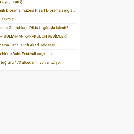
ı Uyuşturan Şiir
Canlı Tarih Diorama müzesi Hisart Diorama sergisi AKS’de…
 sevmiş
ama Gün/ahların Dikiş Urgânıyla İşlenir?
M SÜLEYMAN KARAKUL’UN RESİMLERİ
nema Tarihi: Lütfi Akad Belgeseli
hir’de Balık Festivali coşkusu
Ertuğrul’u 173 ülkede milyonlar izliyor