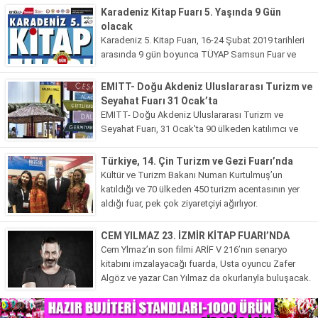
Karadeniz Kitap Fuarı 5. Yaşında 9 Gün
Şiir
olacak
Karadeniz 5. Kitap Fuarı, 16-24 Şubat 2019 tarihleri
ETKİNLİKLER
arasında 9 gün boyunca TÜYAP Samsun Fuar ve
Sitene Ekle
Kongre Merkezi’nde gerçekleştirilecektir.
EMITT- Doğu Akdeniz Uluslararası Turizm ve
Seyahat Fuarı 31 Ocak’ta
EMITT- Doğu Akdeniz Uluslararası Turizm ve
Seyahat Fuarı, 31 Ocak'ta 90 ülkeden katılımcı ve
60.000’in üzerinde ziyaretçiyi ağırlamaya
hazırlanıyor.
Türkiye, 14. Çin Turizm ve Gezi Fuarı’nda
Kültür ve Turizm Bakanı Numan Kurtulmuş’un
katıldığı ve 70 ülkeden 450 turizm acentasının yer
aldığı fuar, pek çok ziyaretçiyi ağırlıyor.
CEM YILMAZ 23. İZMİR KİTAP FUARI’NDA
Cem Ylmaz’ın son filmi ARİF V 216’nın senaryo
kitabını imzalayacağı fuarda, Usta oyuncu Zafer
Algöz ve yazar Can Yılmaz da okurlarıyla buluşacak.