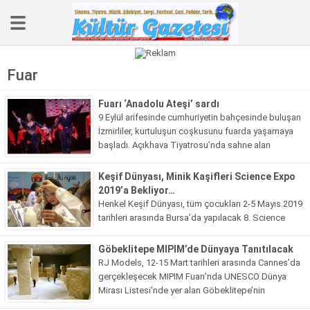
Fuar
Manşet
Köşe Yazıları
Fuarı ‘Anadolu Ateşi’ sardı
9 Eylül arifesinde cumhuriyetin bahçesinde buluşan
KÜLTÜR
İzmirliler, kurtuluşun coşkusunu fuarda yaşamaya
başladı. Açıkhava Tiyatrosu’nda sahne alan
Tarih
Anadolu Ateşi, İzmirlilere unutulmaz bir gece yaşattı.
Keşif Dünyası, Minik Kaşifleri Science Expo
Haberler
2019’a Bekliyor…
Sinema
Henkel Keşif Dünyası, tüm çocukları 2-5 Mayıs 2019
tarihleri arasında Bursa’da yapılacak 8. Science
Video Galeri
Expo’daki bilim atölyelerine bekliyor.
Göbeklitepe MIPIM’de Dünyaya Tanıtılacak
Foto Galeri
RJ Models, 12-15 Mart tarihleri arasında Cannes’da
gerçekleşecek MIPIM Fuarı’nda UNESCO Dünya
Edebiyat
Mirası Listesi'nde yer alan Göbeklitepe’nin
Kitap
maketiyle yer alacak.